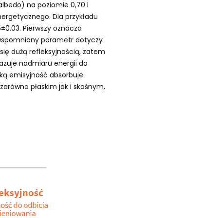
lbedo) na poziomie 0,70 i
nergetycznego. Dla przykładu
5±0.03. Pierwszy oznacza
gi wspomniany parametr dotyczy
ię dużą refleksyjnością, zatem
kazuje nadmiaru energii do
ską emisyjność absorbuje
 zarówno płaskim jak i skośnym,