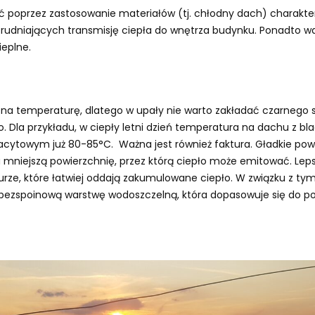
ać poprzez zastosowanie materiałów (tj. chłodny dach) charakte
 utrudniających transmisję ciepła do wnętrza budynku. Ponadto 
ieplne.
na temperaturę, dlatego w upały nie warto zakładać czarnego 
o. Dla przykładu, w ciepły letni dzień temperatura na dachu z b
acytowym już 80-85°C. Ważna jest również faktura. Gładkie pow
 mniejszą powierzchnię, przez którą ciepło może emitować. Le
urze, które łatwiej oddają zakumulowane ciepło. W związku z ty
bezspoinową warstwę wodoszczelną, która dopasowuje się do pod