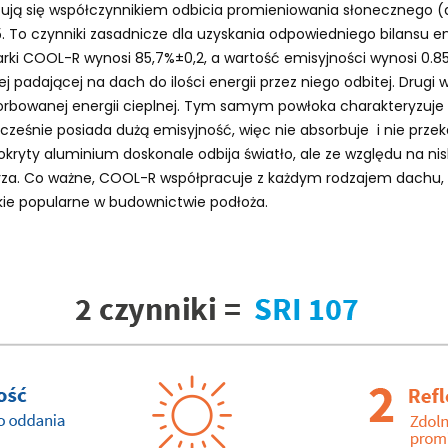
ują się współczynnikiem odbicia promieniowania słonecznego (a
 To czynniki zasadnicze dla uzyskania odpowiedniego bilansu e
arki COOL-R wynosi 85,7%±0,2, a wartość emisyjności wynosi 0.8
j padającej na dach do ilości energii przez niego odbitej. Dru
rbowanej energii cieplnej. Tym samym powłoka charakteryzuje s
cześnie posiada dużą emisyjność, więc nie absorbuje i nie prze
okryty aluminium doskonale odbija światło, ale ze względu na ni
ętrza. Co ważne, COOL-R współpracuje z każdym rodzajem dachu,
ie popularne w budownictwie podłoża.