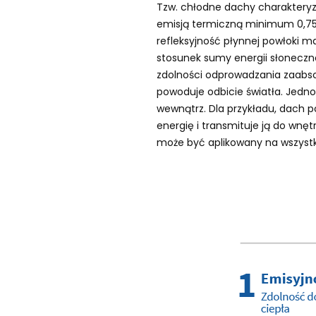
Tzw. chłodne dachy charakteryz
emisją termiczną minimum 0,75.
refleksyjność płynnej powłoki m
stosunek sumy energii słoneczne
zdolności odprowadzania zaabso
powoduje odbicie światła. Jedno
wewnątrz. Dla przykładu, dach p
energię i transmituje ją do wn
może być aplikowany na wszystk