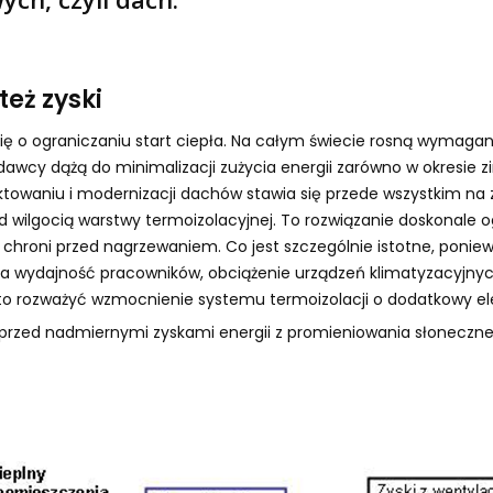
 też zyski
się o ograniczaniu start ciepła. Na całym świecie rosną wymaga
awcy dążą do minimalizacji zużycia energii zarówno w okresie z
ektowaniu i modernizacji dachów stawia się przede wszystkim n
d wilgocią warstwy termoizolacyjnej. To rozwiązanie doskonale o
chroni przed nagrzewaniem. Co jest szczególnie istotne, poniew
wydajność pracowników, obciążenie urządzeń klimatyzacyjnych,
rto rozważyć wzmocnienie systemu termoizolacji o dodatkowy el
 przed nadmiernymi zyskami energii z promieniowania słoneczn