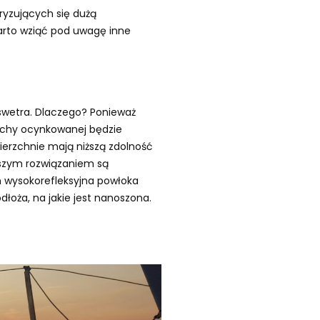
ryzujących się dużą
warto wziąć pod uwagę inne
swetra. Dlaczego? Ponieważ
lachy ocynkowanej będzie
ierzchnie mają niższą zdolność
pszym rozwiązaniem są
m wysokorefleksyjna powłoka
łoża, na jakie jest nanoszona.