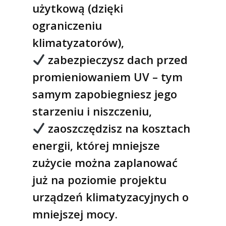
użytkową (dzięki
ograniczeniu
klimatyzatorów),
zabezpieczysz dach przed
promieniowaniem UV – tym
Odkryj COOL-R
samym zapobiegniesz jego
Realizacje
starzeniu i niszczeniu,
zaoszczędzisz na kosztach
Systemy
energii, której mniejsze
COOL-R Waterproofin
Baza wiedzy
zużycie można zaplanować
coating
O nas
już na poziomie projektu
COOL-R Durable
Artykuły
urządzeń klimatyzacyjnych o
mniejszej mocy.
Kontakt