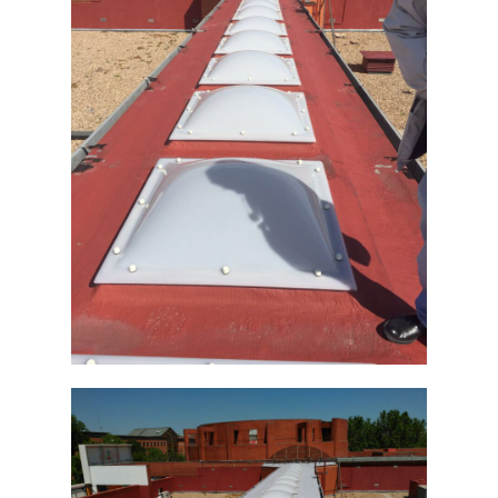
Systemy
COOL-R Waterproofin
Baza wiedzy
coating
O nas
COOL-R Durable
Artykuły
Kontakt